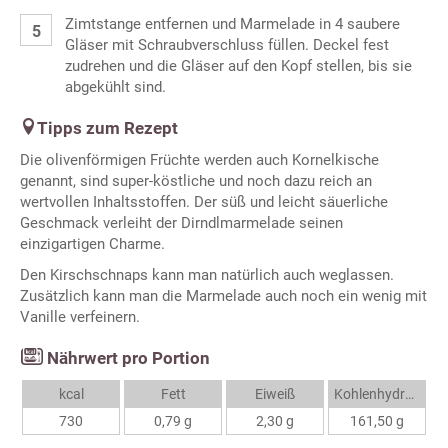
Zimtstange entfernen und Marmelade in 4 saubere
Gläser mit Schraubverschluss füllen. Deckel fest
zudrehen und die Gläser auf den Kopf stellen, bis sie
abgekühlt sind.
Tipps zum Rezept
Die olivenförmigen Früchte werden auch Kornelkische
genannt, sind super-köstliche und noch dazu reich an
wertvollen Inhaltsstoffen. Der süß und leicht säuerliche
Geschmack verleiht der Dirndlmarmelade seinen
einzigartigen Charme.
Den Kirschschnaps kann man natürlich auch weglassen.
Zusätzlich kann man die Marmelade auch noch ein wenig mit
Vanille verfeinern.
Nährwert pro Portion
kcal
Fett
Eiweiß
Kohlenhydrate
730
0,79 g
2,30 g
161,50 g