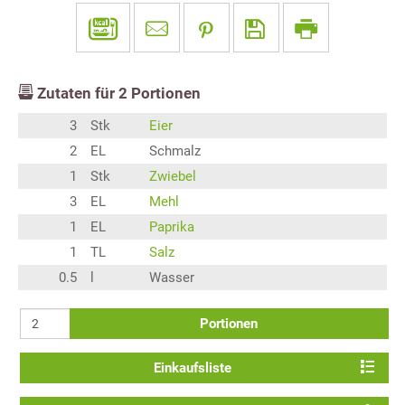
Zutaten für
2
Portionen
3
Stk
Eier
2
EL
Schmalz
1
Stk
Zwiebel
3
EL
Mehl
1
EL
Paprika
1
TL
Salz
0.5
l
Wasser
Portionen
Einkaufsliste