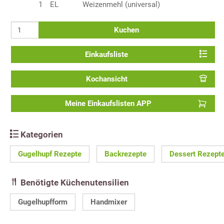
1
EL
Weizenmehl (universal)
Kuchen
Einkaufsliste
Kochansicht
Meine Einkaufslisten APP
Kategorien
Gugelhupf Rezepte
Backrezepte
Dessert Rezept
Benötigte Küchenutensilien
Gugelhupfform
Handmixer