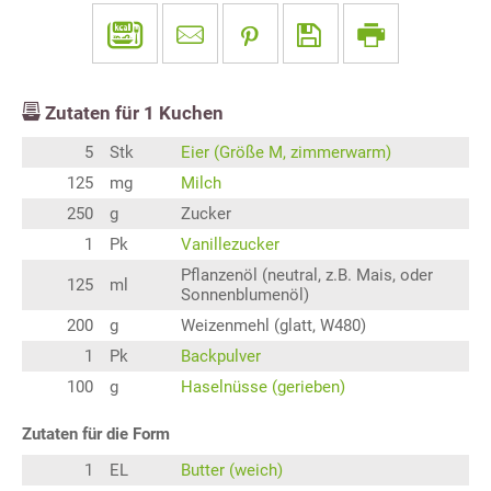
Zutaten für
1
Kuchen
5
Stk
Eier (Größe M, zimmerwarm)
125
mg
Milch
250
g
Zucker
1
Pk
Vanillezucker
Pflanzenöl (neutral, z.B. Mais, oder
125
ml
Sonnenblumenöl)
200
g
Weizenmehl (glatt, W480)
1
Pk
Backpulver
100
g
Haselnüsse (gerieben)
Zutaten für die Form
1
EL
Butter (weich)