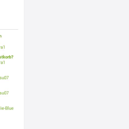
n
ra1
stkorb?
ra1
su07
su07
lie-Blue