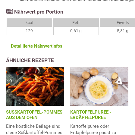
Nährwert pro Portion
kcal
Fett
Eiweiß
129
0,61 g
5,81 g
Detaillierte Nährwertinfos
ÄHNLICHE REZEPTE
SÜSSKARTOFFEL-POMMES
KARTOFFELPÜREE -
AUS DEM OFEN
ERDÄPFELPÜREE
Eine köstliche Beilage sind
Kartoffelpüree oder
diese Süßkartoffel-Pommes
Erdäpfelpüree passt zu