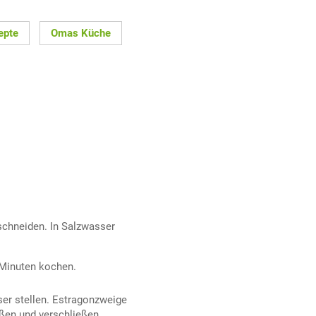
epte
Omas Küche
schneiden. In Salzwasser
 Minuten kochen.
er stellen. Estragonzweige
en und verschließen.