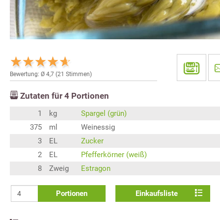
Bewertung: Ø
4,7
(
21
Stimmen)
Zutaten für
4
Portionen
1
kg
Spargel (grün)
375
ml
Weinessig
3
EL
Zucker
2
EL
Pfefferkörner (weiß)
8
Zweig
Estragon
Portionen
Einkaufsliste