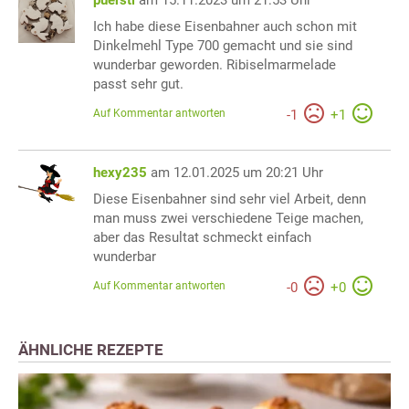
puersti
am 15.11.2023 um 21:53 Uhr
Ich habe diese Eisenbahner auch schon mit
Dinkelmehl Type 700 gemacht und sie sind
wunderbar geworden. Ribiselmarmelade
passt sehr gut.
Auf Kommentar antworten
-
1
+
1
hexy235
am 12.01.2025 um 20:21 Uhr
Diese Eisenbahner sind sehr viel Arbeit, denn
man muss zwei verschiedene Teige machen,
aber das Resultat schmeckt einfach
wunderbar
Auf Kommentar antworten
-
0
+
0
ÄHNLICHE REZEPTE