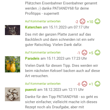
Plätzchen Eisenbahner Eisenbahner genannt
werden ;-) danke PATIANDY68 für deine
Profitipps - supernett
Auf Kommentar antworten
-
2
+
10
Katerchen
am 15.11.2023 um 07:17 Uhr
Das mit der ganzen Platte zuerst auf das
Backblech und dann schneiden ist ein sehr
guter Ratschlag. Vielen Dank dafür.
Auf Kommentar antworten
-
1
+
5
Paradeis
am 15.11.2023 um 17:23 Uhr
Vielen Dank für diesen Tipp. Dies werden wir
beim nächsten Kekserl backen auch auf diese
Art versuchen.
Auf Kommentar antworten
-
0
+
1
puersti
am 18.12.2023 um 12:11 Uhr
Danke für den Tipp PATIANDY68 - so geht es
sicher einfacher, vielleicht mache ich dieses
Rezept noch als Draufgabe, aber mit