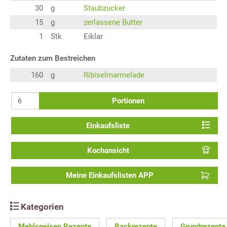
30
g
Staubzucker
15
g
zerlassene Butter
1
Stk
Eiklar
Zutaten zum Bestreichen
160
g
Ribiselmarmelade
Portionen
Einkaufsliste
Kochansicht
Meine Einkaufslisten APP
Kategorien
Mehlspeisen Rezepte
Backrezepte
Grundrezepte