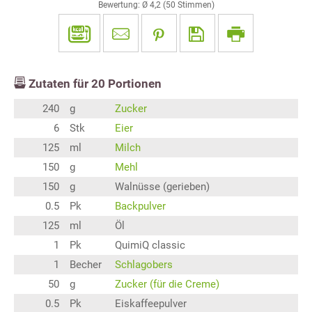
Bewertung: Ø
4,2
(
50
Stimmen)
Zutaten für
20
Portionen
240
g
Zucker
6
Stk
Eier
125
ml
Milch
150
g
Mehl
150
g
Walnüsse (gerieben)
0.5
Pk
Backpulver
125
ml
Öl
1
Pk
QuimiQ classic
1
Becher
Schlagobers
50
g
Zucker (für die Creme)
0.5
Pk
Eiskaffeepulver