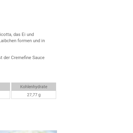
cotta, das Ei und
Laibchen formen und in
st der Cremefine Sauce
Kohlenhydrate
27,77 g