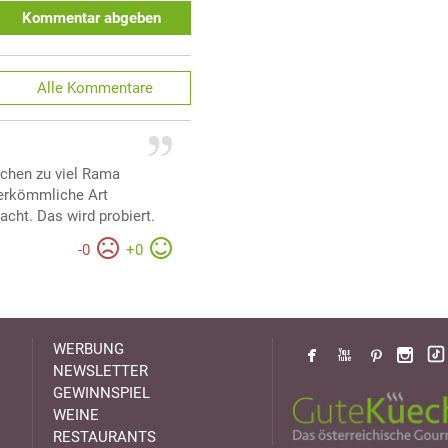
Kommentar abgeben
Alle
Kommentare
schen zu viel Rama
herkömmliche Art
cht. Das wird probiert.
-
0
+
0
WERBUNG
NEWSLETTER
GEWINNSPIEL
WEINE
RESTAURANTS