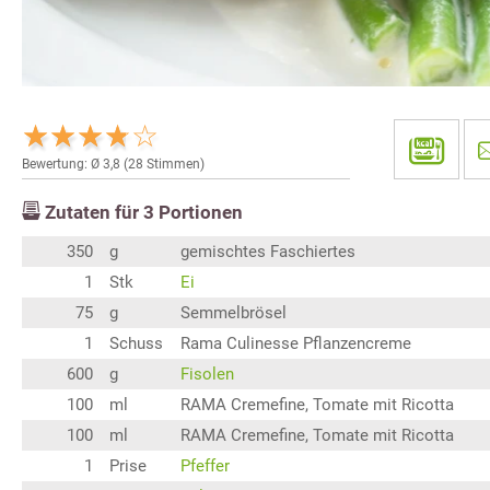
Bewertung: Ø
3,8
(
28
Stimmen)
Zutaten für
3
Portionen
350
g
gemischtes Faschiertes
1
Stk
Ei
75
g
Semmelbrösel
1
Schuss
Rama Culinesse Pflanzencreme
600
g
Fisolen
100
ml
RAMA Cremefine, Tomate mit Ricotta
100
ml
RAMA Cremefine, Tomate mit Ricotta
1
Prise
Pfeffer