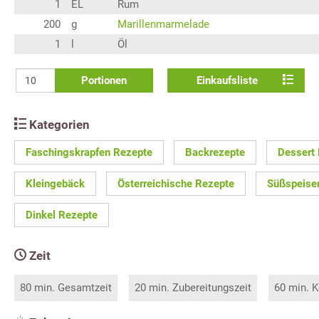
1
EL
Rum
200
g
Marillenmarmelade
1
l
Öl
Portionen
Einkaufsliste
Kategorien
Faschingskrapfen Rezepte
Backrezepte
Dessert
Kleingebäck
Österreichische Rezepte
Süßspeise
Dinkel Rezepte
Zeit
80 min. Gesamtzeit
20 min. Zubereitungszeit
60 min. K