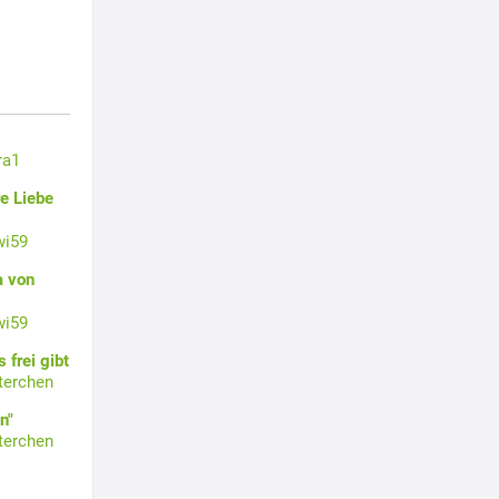
ra1
e Liebe
wi59
a von
wi59
 frei gibt
terchen
n"
terchen