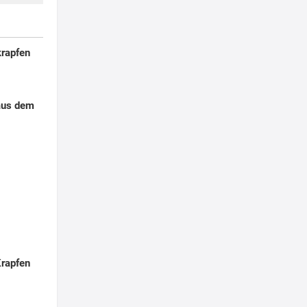
rapfen
aus dem
Krapfen