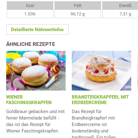
kcal
Fett
Eiweiß
1.036
96,12 g
7,31 g
Detaillierte Nährwertinfos
ÄHNLICHE REZEPTE
WIENER
BRANDTEIGKRAPFERL MIT
FASCHINGSKRAPFEN
ERDBEERCREME
Goldbraun gebacken und mit
Das Rezept für
feiner Marmelade befüllt -
Brandteigkrapferl mit
das ist das Rezept für
Erdbeercreme ist
Wiener Faschingskrapfen.
bodenständig und
traditionell. Ein tolles