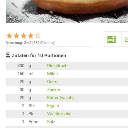
Bewertung: Ø
4,3
(
369
Stimmen)
Zutaten für
10
Portionen
300
g
Dinkelmehl
160
ml
Milch
20
g
Germ
30
g
Zucker
20
g
Butter (weich)
2
Stk
Eigelb
1
Pk
Vanillezucker
1
Prise
Salz