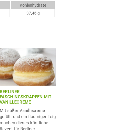
Kohlenhydrate
37,46 g
BERLINER
FASCHINGSKRAPFEN MIT
VANILLECREME
Mit süßer Vanillecreme
gefüllt und ein flaumiger Teig
machen dieses köstliche
Rezept für Berliner