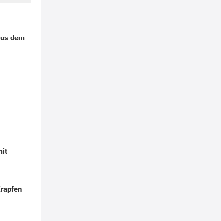
aus dem
mit
Krapfen