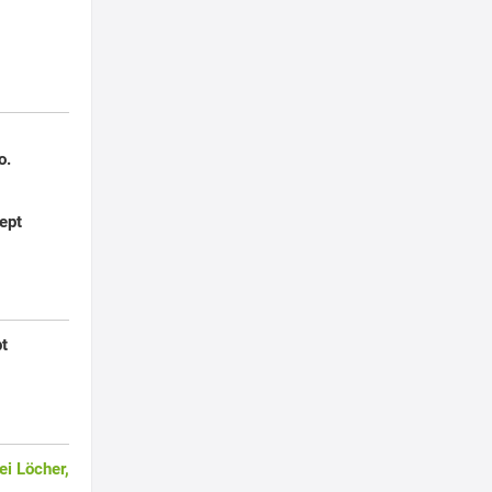
o.
ept
pt
i Löcher,