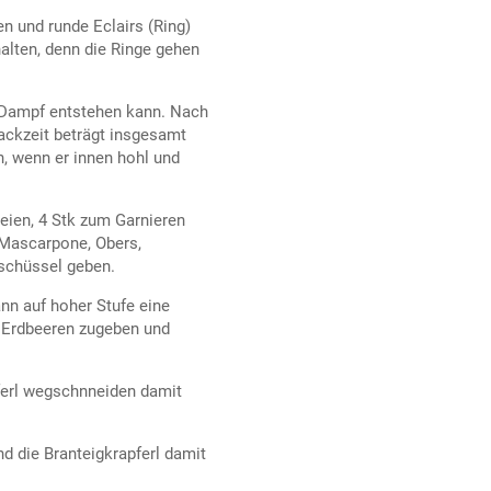
en und runde Eclairs (Ring)
halten, denn die Ringe gehen
t Dampf entstehen kann. Nach
ackzeit beträgt insgesamt
n, wenn er innen hohl und
eien, 4 Stk zum Garnieren
. Mascarpone, Obers,
rschüssel geben.
ann auf hoher Stufe eine
n Erdbeeren zugeben und
pferl wegschnneiden damit
nd die Branteigkrapferl damit