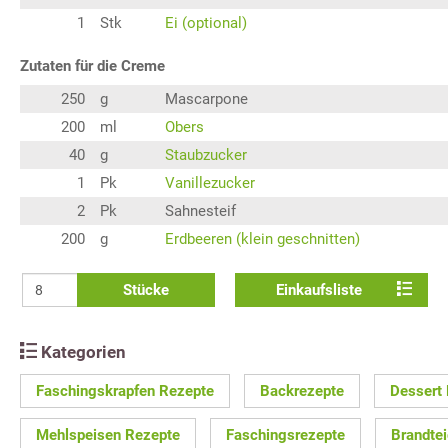
1
Stk
Ei (optional)
Zutaten für die Creme
250
g
Mascarpone
200
ml
Obers
40
g
Staubzucker
1
Pk
Vanillezucker
2
Pk
Sahnesteif
200
g
Erdbeeren (klein geschnitten)
Stücke
Einkaufsliste
Kategorien
Faschingskrapfen Rezepte
Backrezepte
Dessert
Mehlspeisen Rezepte
Faschingsrezepte
Brandte