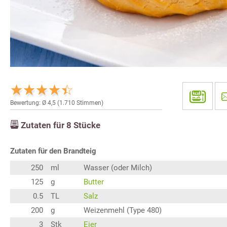
Bewertung: Ø
4,5
(
1.710
Stimmen)
Zutaten für
8
Stücke
Zutaten für den Brandteig
250
ml
Wasser (oder Milch)
125
g
Butter
0.5
TL
Salz
200
g
Weizenmehl (Type 480)
3
Stk
Eier