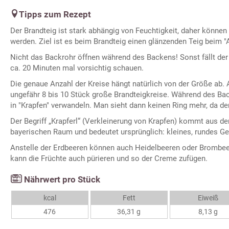
Tipps zum Rezept
Der Brandteig ist stark abhängig von Feuchtigkeit, daher können
werden. Ziel ist es beim Brandteig einen glänzenden Teig beim "
Nicht das Backrohr öffnen während des Backens! Sonst fällt de
ca. 20 Minuten mal vorsichtig schauen.
Die genaue Anzahl der Kreise hängt natürlich von der Größe ab.
ungefähr 8 bis 10 Stück große Brandteigkreise. Während des Ba
in "Krapfen" verwandeln. Man sieht dann keinen Ring mehr, da der
Der Begriff „Krapferl“ (Verkleinerung von Krapfen) kommt aus de
bayerischen Raum und bedeutet ursprünglich: kleines, rundes G
Anstelle der Erdbeeren können auch Heidelbeeren oder Brombe
kann die Früchte auch pürieren und so der Creme zufügen.
Nährwert pro Stück
kcal
Fett
Eiweiß
476
36,31 g
8,13 g