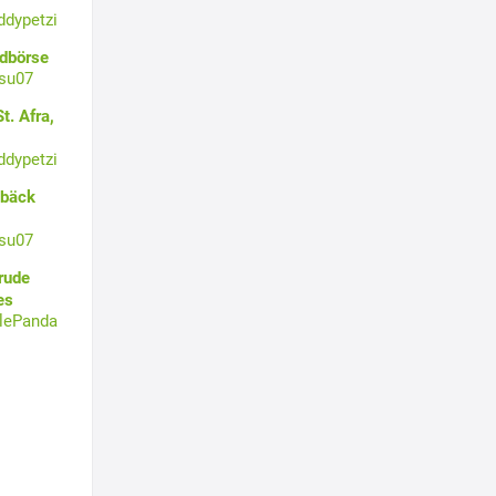
ddypetzi
ldbörse
su07
t. Afra,
ddypetzi
ebäck
su07
rude
es
tlePanda