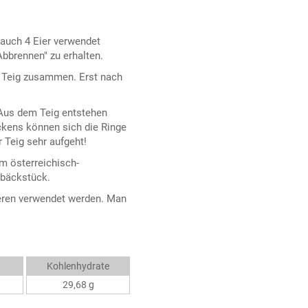
 auch 4 Eier verwendet
Abbrennen" zu erhalten.
r Teig zusammen. Erst nach
 Aus dem Teig entstehen
ckens können sich die Ringe
 Teig sehr aufgeht!
m österreichisch-
ebäckstück.
eren verwendet werden. Man
Kohlenhydrate
29,68 g