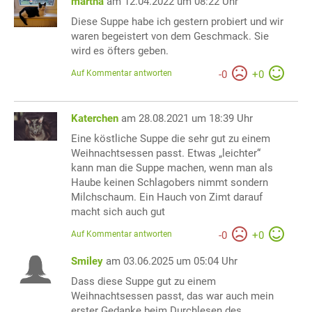
martha
am 12.04.2022 um 08:22 Uhr
Diese Suppe habe ich gestern probiert und wir
waren begeistert von dem Geschmack. Sie
wird es öfters geben.
Auf Kommentar antworten
-
0
+
0
Katerchen
am 28.08.2021 um 18:39 Uhr
Eine köstliche Suppe die sehr gut zu einem
Weihnachtsessen passt. Etwas „leichter“
kann man die Suppe machen, wenn man als
Haube keinen Schlagobers nimmt sondern
Milchschaum. Ein Hauch von Zimt darauf
macht sich auch gut
Auf Kommentar antworten
-
0
+
0
Smiley
am 03.06.2025 um 05:04 Uhr
Dass diese Suppe gut zu einem
Weihnachtsessen passt, das war auch mein
erster Gedanke beim Durchlesen des