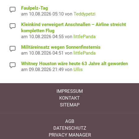
Faulpelz-Tag
am 10.08.2026 05:10 von
Teddypetzi
Kleinkind verweigert Anschnallen – Airline streicht
kompletten Flug
am 10.08.2026 04:55 von
littlePanda
Militäreinsatz wegen Sonnenfinsternis
am 10.08.2026 04:51 von
littlePanda
Whitney Houston wäre heute 63 Jahre alt geworden
am 09.08.2026 21:49 von
Ullis
IMPRESSUM
KONTAKT
SITEMAP
AGB
DATENSCHUTZ
PRIVACY MANAGER