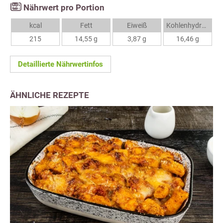
Nährwert pro Portion
kcal
Fett
Eiweiß
Kohlenhydrate
215
14,55 g
3,87 g
16,46 g
Detaillierte Nährwertinfos
ÄHNLICHE REZEPTE