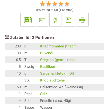
Bewertung: Ø
5,0
(
1
Stimme)
Zutaten für
2
Portionen
200
g
Kirschtomaten (frisch)
30
ml
Olivenöl
0,5
TL
Oregano (getrocknet)
5
Zweig
Basilikum
10
g
Sardellenfilets (in Öl)
1
Stk
Knoblauchzehe
50
ml
Balsamico Weißweinessig
1
Prise
Salz
4
Stk
Friselle ( à ca. 40g)
1
Tasse
Wasser