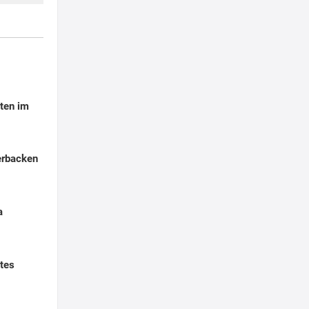
ten im
erbacken
a
tes