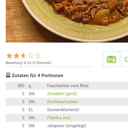
Bewertung: Ø
2,6
(
5
Stimmen)
Zutaten für
4
Portionen
500
g
Faschiertes vom Rind
2
Stk
Zwiebeln (groß)
3
Stk
Knoblauchzehen
3
EL
Sonnenblumenöl
2
Stk
Paprika (rot)
2
Stk
Jalapeno (eingelegt)