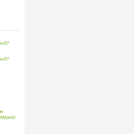
su07
su07
en
ddypetzi