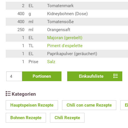
2
EL
Tomatenmark
400
g
Kidneybohnen (Dose)
400
ml
Tomatensoße
250
ml
Orangensaft
1
EL
Majoran (gerebelt)
1
TL
Piment d'espelette
1
EL
Paprikapulver (geräuchert)
1
Prise
Salz
Portionen
Einkaufsliste
Kategorien
Hauptspeisen Rezepte
Chili con carne Rezepte
E
Bohnen Rezepte
Chili Rezepte