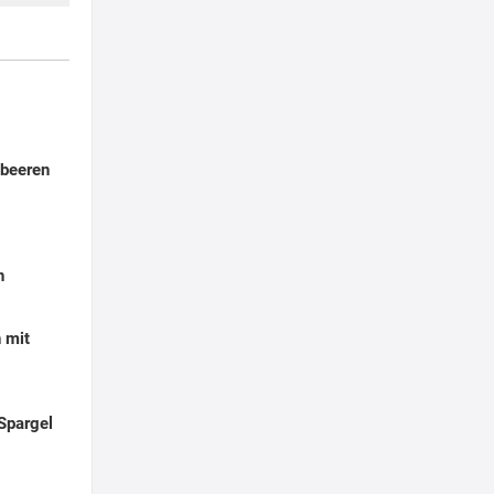
dbeeren
h
 mit
Spargel