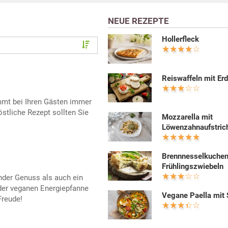
NEUE REZEPTE
Hollerfleck
Reiswaffeln mit Er
mmt bei Ihren Gästen immer
stliche Rezept sollten Sie
Mozzarella mit
Löwenzahnaufstric
Brennnesselkuchen
Frühlingszwiebeln
nder Genuss als auch ein
 der veganen Energiepfanne
Vegane Paella mit 
Freude!