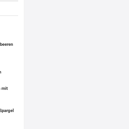
dbeeren
h
 mit
Spargel