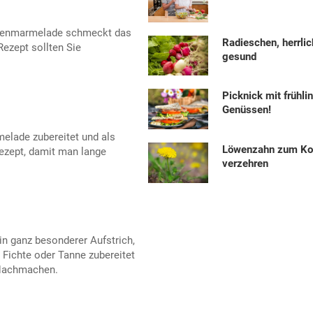
ttenmarmelade schmeckt das
Radieschen, herrlic
ezept sollten Sie
gesund
Picknick mit frühli
Genüssen!
elade zubereitet und als
Löwenzahn zum Ko
Rezept, damit man lange
verzehren
n ganz besonderer Aufstrich,
 Fichte oder Tanne zubereitet
 Nachmachen.