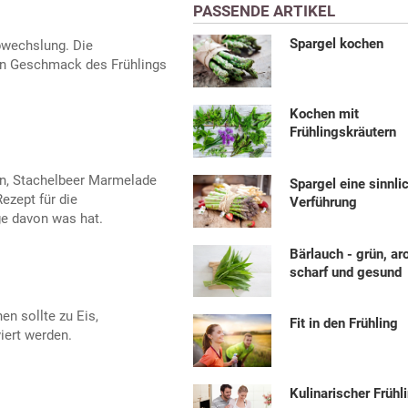
PASSENDE ARTIKEL
Spargel kochen
bwechslung. Die
n Geschmack des Frühlings
Kochen mit
Frühlingskräutern
ln, Stachelbeer Marmelade
Spargel eine sinnli
zept für die
Verführung
e davon was hat.
Bärlauch - grün, a
scharf und gesund
en sollte zu Eis,
Fit in den Frühling
iert werden.
Kulinarischer Frühl