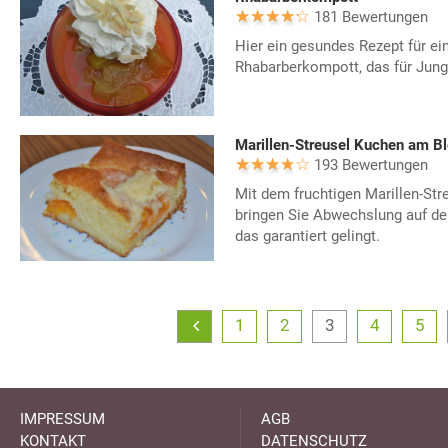
181 Bewertungen
Hier ein gesundes Rezept für e
Rhabarberkompott, das für Jung 
Marillen-Streusel Kuchen am B
193 Bewertungen
Mit dem fruchtigen Marillen-St
bringen Sie Abwechslung auf den
das garantiert gelingt.
1
2
3
4
5
IMPRESSUM
AGB
KONTAKT
DATENSCHUTZ