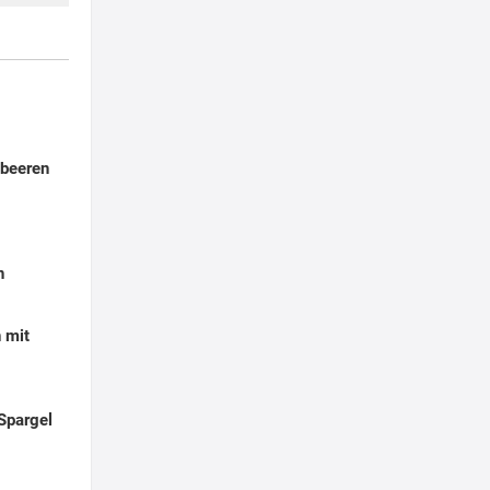
dbeeren
h
 mit
Spargel