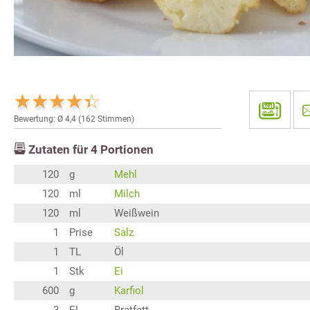
Bewertung: Ø
4,4
(
162
Stimmen)
Zutaten für
4
Portionen
120
g
Mehl
120
ml
Milch
120
ml
Weißwein
1
Prise
Salz
1
TL
Öl
1
Stk
Ei
600
g
Karfiol
3
EL
Bratfett