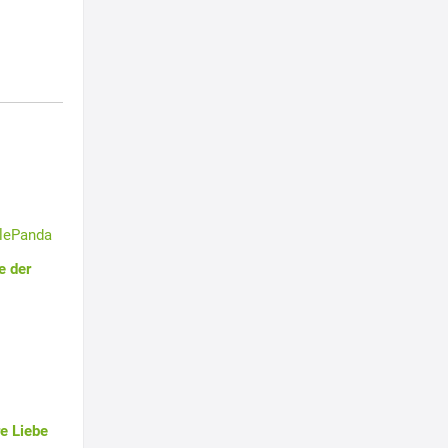
tlePanda
e der
e Liebe