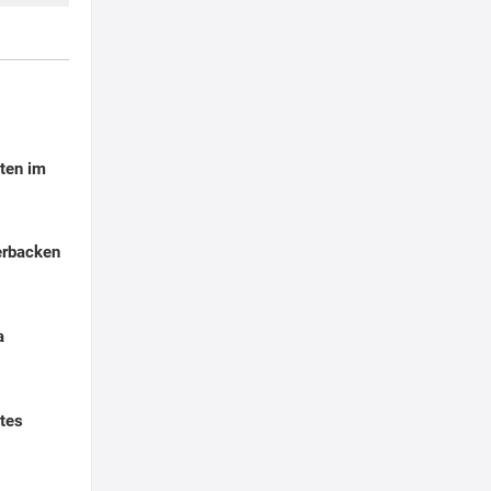
ten im
erbacken
a
tes