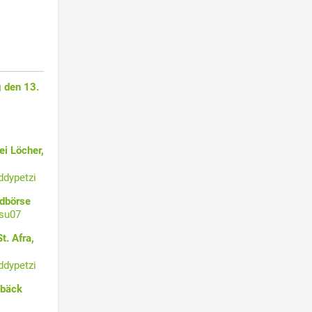
 den 13.
i Löcher,
ddypetzi
ldbörse
su07
t. Afra,
ddypetzi
ebäck