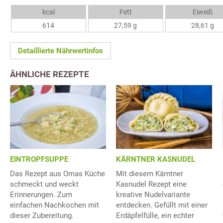
kcal
Fett
Eiweiß
614
27,59 g
28,61 g
Detaillierte Nährwertinfos
ÄHNLICHE REZEPTE
EINTROPFSUPPE
KÄRNTNER KASNUDEL
Das Rezept aus Omas Küche
Mit diesem Kärntner
schmeckt und weckt
Kasnudel Rezept eine
Erinnerungen. Zum
kreative Nudelvariante
einfachen Nachkochen mit
entdecken. Gefüllt mit einer
dieser Zubereitung.
Erdäpfelfülle, ein echter