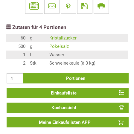
Zutaten für
4
Portionen
60
g
Kristallzucker
500
g
Pökelsalz
1
l
Wasser
2
Stk
Schweinekeule (à 3 kg)
Portionen
Einkaufsliste
Kochansicht
Meine Einkaufslisten APP