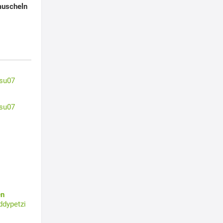
muscheln
su07
su07
en
ddypetzi