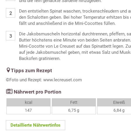
und die fein gehackte Sardelle hinzugeben.
Den entstielten Spinat waschen, trockenschleudern und a
den Schalotten geben. Bei hoher Temperatur erhitzen bis
fällt und anschließend in die Mini-Cocottes füllen.
Die Jakobsmuscheln horizontal durchtrennen, pfeffern, sal
Butter höchstens eine Minute von beiden Seiten anbraten. 
Mini-Cocotte von Le Creuset auf das Spinatbett legen. Z
auf jede Jakobsmuschel geben, mit etwas Salz und Musk
Backofen gratinieren.
Tipps zum Rezept
©Foto und Rezept: www.lecreuset.com
Nährwert pro Portion
kcal
Fett
Eiweiß
147
6,75 g
6,84 g
Detaillierte Nährwertinfos