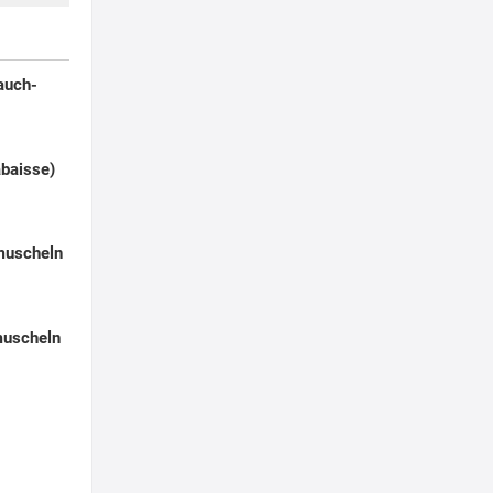
auch-
abaisse)
muscheln
muscheln