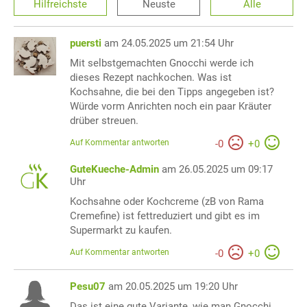
Hilfreichste
Neuste
Alle
puersti
am 24.05.2025 um 21:54 Uhr
Mit selbstgemachten Gnocchi werde ich
dieses Rezept nachkochen. Was ist
Kochsahne, die bei den Tipps angegeben ist?
Würde vorm Anrichten noch ein paar Kräuter
drüber streuen.
Auf Kommentar antworten
-
0
+
0
GuteKueche-Admin
am 26.05.2025 um 09:17
Uhr
Kochsahne oder Kochcreme (zB von Rama
Cremefine) ist fettreduziert und gibt es im
Supermarkt zu kaufen.
Auf Kommentar antworten
-
0
+
0
Pesu07
am 20.05.2025 um 19:20 Uhr
Das ist eine gute Variante, wie man Gnocchi