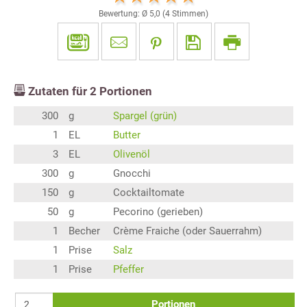
Bewertung: Ø
5,0
(
4
Stimmen)
Zutaten für
2
Portionen
300
g
Spargel (grün)
1
EL
Butter
3
EL
Olivenöl
300
g
Gnocchi
150
g
Cocktailtomate
50
g
Pecorino (gerieben)
1
Becher
Crème Fraiche (oder Sauerrahm)
1
Prise
Salz
1
Prise
Pfeffer
Portionen