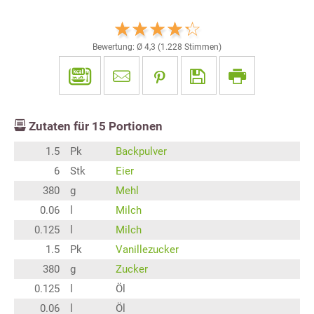
Bewertung: Ø
4,3
(
1.228
Stimmen)
Zutaten für
15
Portionen
1.5
Pk
Backpulver
6
Stk
Eier
380
g
Mehl
0.06
l
Milch
0.125
l
Milch
1.5
Pk
Vanillezucker
380
g
Zucker
0.125
l
Öl
0.06
l
Öl