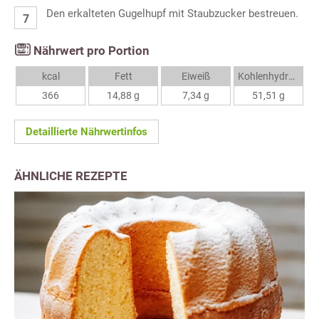
Den erkalteten Gugelhupf mit Staubzucker bestreuen.
Nährwert pro Portion
kcal
Fett
Eiweiß
Kohlenhydrate
366
14,88 g
7,34 g
51,51 g
Detaillierte Nährwertinfos
ÄHNLICHE REZEPTE