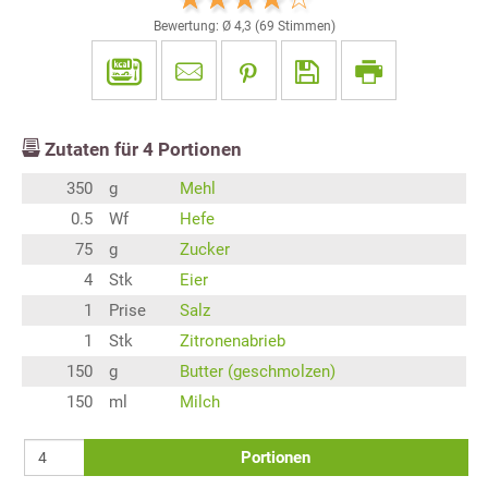
Bewertung: Ø
4,3
(
69
Stimmen)
Zutaten für
4
Portionen
350
g
Mehl
0.5
Wf
Hefe
75
g
Zucker
4
Stk
Eier
1
Prise
Salz
1
Stk
Zitronenabrieb
150
g
Butter (geschmolzen)
150
ml
Milch
Portionen