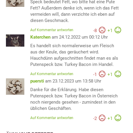
Speck bedeutet Fett, wo bitte hat eine Pute
Fett? Außerdem denke ich, wenn ich das Fett
vermeiden will, dann verzichte ich eben auf
diesen Geschmack.
Auf Kommentar antworten
-
8
+
1
Katerchen
am 24.12.2022 um 00:12 Uhr
Es handelt sich normalerweise um Fleisch
aus der Keule, das geräuchert wird.
Hauchdünn aufgeschnitten findet man es als
Putenspeck bzw. Turkey Bacon im Handel.
Auf Kommentar antworten
-
1
+
1
puersti
am 23.12.2023 um 13:58 Uhr
Danke für die Erklärung. Habe diesen
Putenspeck bzw. Turkey Bacon in Österreich
noch niergends gesehen - zumindest in den
üblichen Geschäften.
Auf Kommentar antworten
-
2
+
1