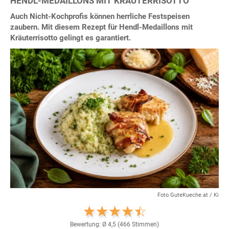
HENDL-MEDAILLONS MIT KRÄUTERRISOTTO
Auch Nicht-Kochprofis können herrliche Festspeisen
zaubern. Mit diesem Rezept für Hendl-Medaillons mit
Kräuterrisotto gelingt es garantiert.
Foto GuteKueche.at / Ki
Bewertung: Ø
4,5
(
466
Stimmen)