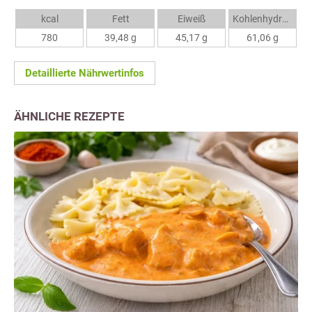
kcal
Fett
Eiweiß
Kohlenhydrate
780
39,48 g
45,17 g
61,06 g
Detaillierte Nährwertinfos
ÄHNLICHE REZEPTE