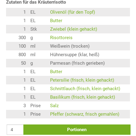
Zutaten für das Kräuterrisotto
1
EL
Olivenöl (für den Topf)
1
EL
Butter
1
Stk
Zwiebel (klein gehackt)
300
g
Risottoreis
100
ml
Weißwein (trocken)
800
ml
Hühnersuppe (klar, heiß)
50
g
Parmesan (frisch gerieben)
1
EL
Butter
1
EL
Petersilie (frisch, klein gehackt)
1
EL
Schnittlauch (frisch, klein gehackt)
1
EL
Basilikum (frisch, klein gehackt)
3
Prise
Salz
1
Prise
Pfeffer (schwarz, frisch gemahlen)
Portionen