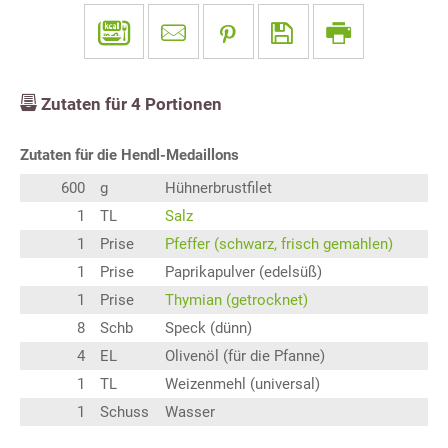
Zutaten für
4
Portionen
Zutaten für die Hendl-Medaillons
600
g
Hühnerbrustfilet
1
TL
Salz
1
Prise
Pfeffer (schwarz, frisch gemahlen)
1
Prise
Paprikapulver (edelsüß)
1
Prise
Thymian (getrocknet)
8
Schb
Speck (dünn)
4
EL
Olivenöl (für die Pfanne)
1
TL
Weizenmehl (universal)
1
Schuss
Wasser