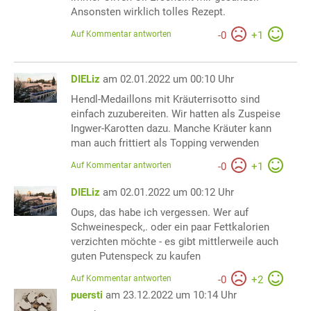
Ansonsten wirklich tolles Rezept.
Auf Kommentar antworten
-
0
+
1
DIELiz
am 02.01.2022 um 00:10 Uhr
Hendl-Medaillons mit Kräuterrisotto sind
einfach zuzubereiten. Wir hatten als Zuspeise
Ingwer-Karotten dazu. Manche Kräuter kann
man auch frittiert als Topping verwenden
Auf Kommentar antworten
-
0
+
1
DIELiz
am 02.01.2022 um 00:12 Uhr
Oups, das habe ich vergessen. Wer auf
Schweinespeck,. oder ein paar Fettkalorien
verzichten möchte - es gibt mittlerweile auch
guten Putenspeck zu kaufen
Auf Kommentar antworten
-
0
+
2
puersti
am 23.12.2022 um 10:14 Uhr