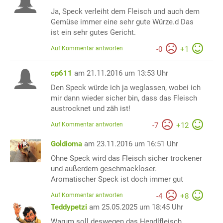
Ja, Speck verleiht dem Fleisch und auch dem
Gemüse immer eine sehr gute Würze.d Das
ist ein sehr gutes Gericht.
Auf Kommentar antworten
-
0
+
1
cp611
am 21.11.2016 um 13:53 Uhr
Den Speck würde ich ja weglassen, wobei ich
mir dann wieder sicher bin, dass das Fleisch
austrocknet und zäh ist!
Auf Kommentar antworten
-
7
+
12
Goldioma
am 23.11.2016 um 16:51 Uhr
Ohne Speck wird das Fleisch sicher trockener
und außerdem geschmackloser.
Aromatischer Speck ist doch immer gut
Auf Kommentar antworten
-
4
+
8
Teddypetzi
am 25.05.2025 um 18:45 Uhr
Warum soll deswegen das Hendlfleisch