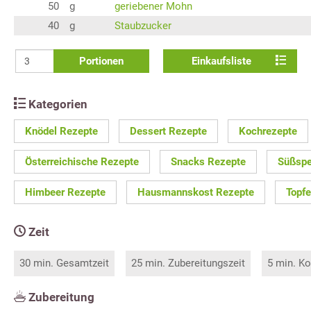
50
g
geriebener Mohn
40
g
Staubzucker
Portionen
Einkaufsliste
Kategorien
Knödel Rezepte
Dessert Rezepte
Kochrezepte
Österreichische Rezepte
Snacks Rezepte
Süßspe
Himbeer Rezepte
Hausmannskost Rezepte
Topf
Zeit
30 min. Gesamtzeit
25 min. Zubereitungszeit
5 min. Ko
Zubereitung