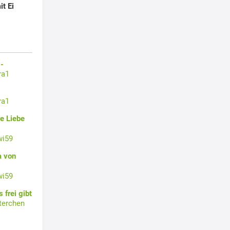
it Ei
-
ra1
ra1
e Liebe
wi59
a von
wi59
 frei gibt
terchen