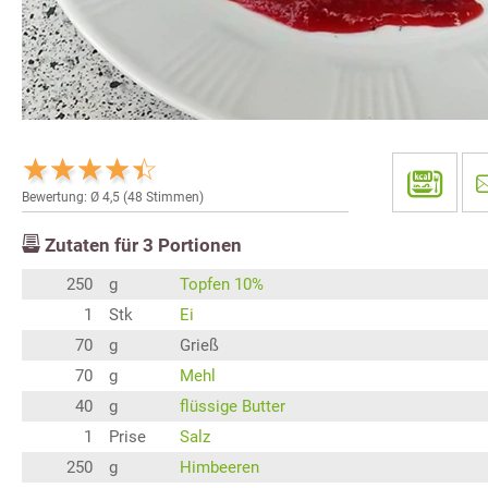
Bewertung: Ø
4,5
(
48
Stimmen)
Zutaten für
3
Portionen
250
g
Topfen 10%
1
Stk
Ei
70
g
Grieß
70
g
Mehl
40
g
flüssige Butter
1
Prise
Salz
250
g
Himbeeren