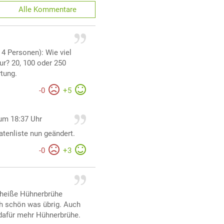
Alle
Kommentare
 4 Personen): Wie viel
ur? 20, 100 oder 250
tung.
-
0
+
5
um 18:37 Uhr
tatenliste nun geändert.
-
0
+
3
 heiße Hühnerbrühe
h schön was übrig. Auch
dafür mehr Hühnerbrühe.