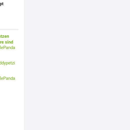
pt
atzen
re sind
tlePanda
ddypetzi
tlePanda