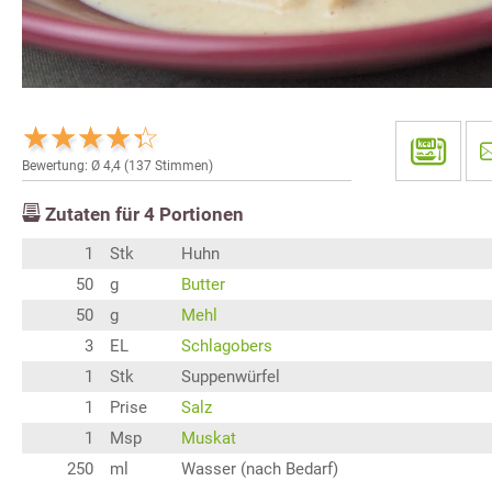
Bewertung: Ø
4,4
(
137
Stimmen)
Zutaten für
4
Portionen
1
Stk
Huhn
50
g
Butter
50
g
Mehl
3
EL
Schlagobers
1
Stk
Suppenwürfel
1
Prise
Salz
1
Msp
Muskat
250
ml
Wasser (nach Bedarf)