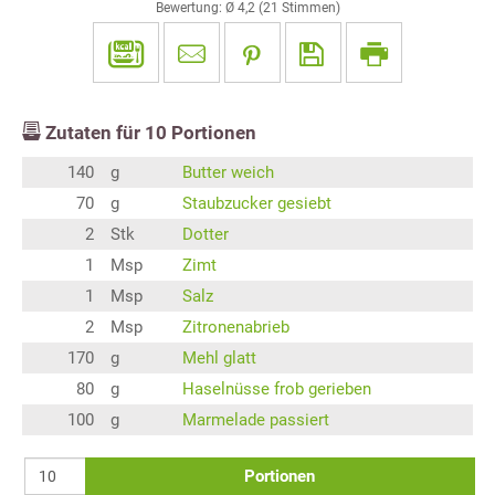
Bewertung: Ø
4,2
(
21
Stimmen)
Zutaten für
10
Portionen
140
g
Butter weich
70
g
Staubzucker gesiebt
2
Stk
Dotter
1
Msp
Zimt
1
Msp
Salz
2
Msp
Zitronenabrieb
170
g
Mehl glatt
80
g
Haselnüsse frob gerieben
100
g
Marmelade passiert
Portionen