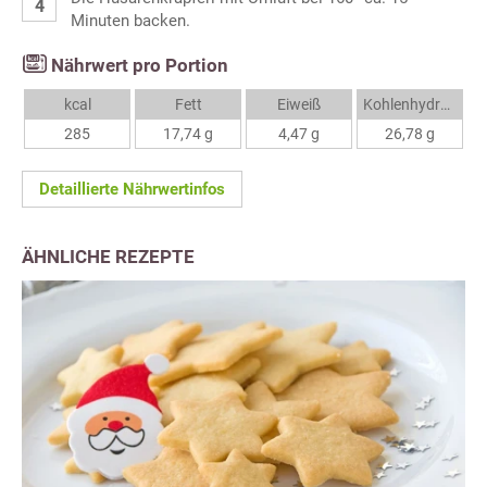
Minuten backen.
Nährwert pro Portion
kcal
Fett
Eiweiß
Kohlenhydrate
285
17,74 g
4,47 g
26,78 g
Detaillierte Nährwertinfos
ÄHNLICHE REZEPTE