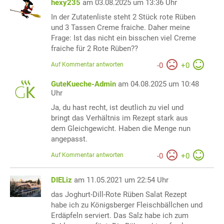
hexy235
am 03.08.2025 um 13:36 Uhr
In der Zutatenliste steht 2 Stück rote Rüben
und 3 Tassen Creme fraiche. Daher meine
Frage: Ist das nicht ein bisschen viel Creme
fraiche für 2 Rote Rüben??
Auf Kommentar antworten
-
0
+
0
GuteKueche-Admin
am 04.08.2025 um 10:48
Uhr
Ja, du hast recht, ist deutlich zu viel und
bringt das Verhältnis im Rezept stark aus
dem Gleichgewicht. Haben die Menge nun
angepasst.
Auf Kommentar antworten
-
0
+
0
DIELiz
am 11.05.2021 um 22:54 Uhr
das Joghurt-Dill-Rote Rüben Salat Rezept
habe ich zu Königsberger Fleischbällchen und
Erdäpfeln serviert. Das Salz habe ich zum