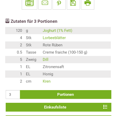
Zutaten für
3
Portionen
120
g
Joghurt (1% Fett)
4
Stk
Lorbeeblätter
2
Stk
Rote Rüben
0.5
Tasse
Creme fraiche (100-150 g)
5
Zweig
Dill
1
EL
Zitronensaft
1
EL
Honig
2
cm
Kren
Portionen
Einkaufsliste