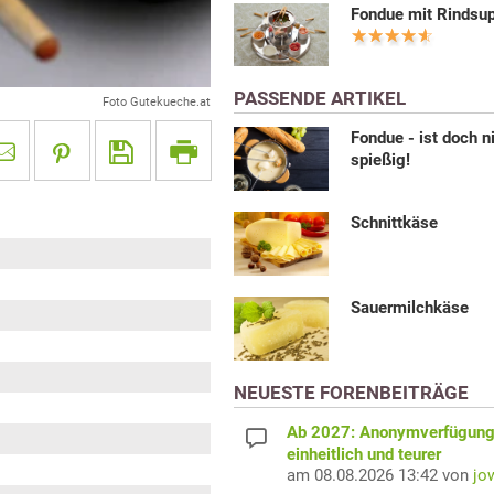
Fondue mit Rindsu
PASSENDE ARTIKEL
Foto Gutekueche.at
Fondue - ist doch n
spießig!
Schnittkäse
Sauermilchkäse
NEUESTE FORENBEITRÄGE
Ab 2027: Anonymverfügun
einheitlich und teurer
am 08.08.2026 13:42 von
jo