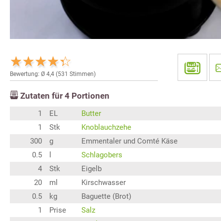
Bewertung: Ø
4,4
(
531
Stimmen)
Zutaten für
4
Portionen
1
EL
Butter
1
Stk
Knoblauchzehe
300
g
Emmentaler und Comté Käse
0.5
l
Schlagobers
4
Stk
Eigelb
20
ml
Kirschwasser
0.5
kg
Baguette (Brot)
1
Prise
Salz