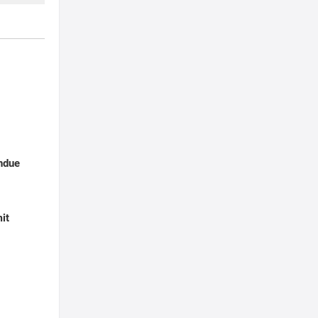
ndue
it