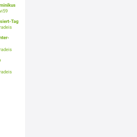
ominikus
wi59
siert-Tag
radeis
nter-
radeis
n
radeis