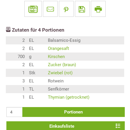
Zutaten für
4
Portionen
2
EL
Balsamico-Essig
2
EL
Orangesaft
700
g
Kirschen
2
EL
Zucker (braun)
1
Stk
Zwiebel (rot)
3
EL
Rotwein
1
TL
Senfkörner
1
EL
Thymian (getrocknet)
Portionen
Einkaufsliste