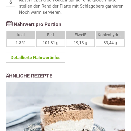
Abschließend den Gugelhupf auf eine große Platte
stellen den Rand der Platte mit Schlagobers garnieren.
Noch warm servieren.
Nährwert pro Portion
kcal
Fett
Eiweiß
Kohlenhydrate
1.351
101,81 g
19,13 g
89,44 g
Detaillierte Nährwertinfos
ÄHNLICHE REZEPTE