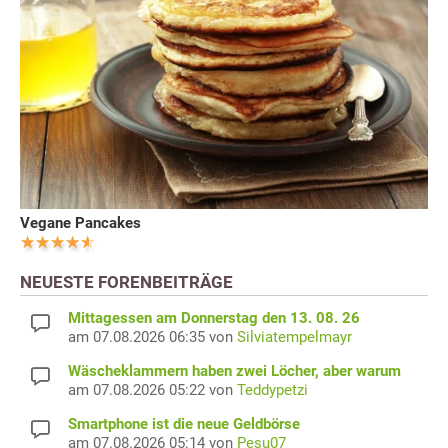
Vegane Pancakes
NEUESTE FORENBEITRÄGE
Mittagessen am Donnerstag den 13. 08. 26
am 07.08.2026 06:35 von
Silviatempelmayr
Wäscheklammern haben zwei Löcher, aber warum
am 07.08.2026 05:22 von
Teddypetzi
Smartphone ist die neue Geldbörse
am 07.08.2026 05:14 von
Pesu07