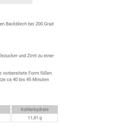
en Backblech bei 200 Grad
llezucker und Zimt zu einer
 vorbereitete Form füllen
tze ca 40 bis 45 Minuten
Kohlenhydrate
11,81 g