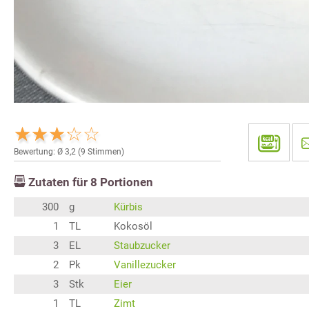
Bewertung: Ø
3,2
(
9
Stimmen)
Zutaten für
8
Portionen
300
g
Kürbis
1
TL
Kokosöl
3
EL
Staubzucker
2
Pk
Vanillezucker
3
Stk
Eier
1
TL
Zimt