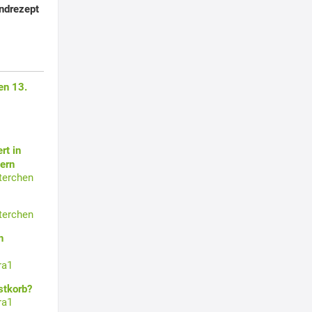
ndrezept
en 13.
rt in
ern
terchen
terchen
n
ra1
stkorb?
ra1