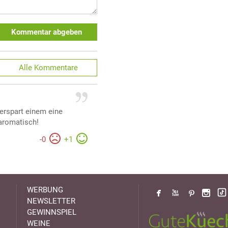
Kommentar abgeben
Alle
Kommentare
 erspart einem eine
 aromatisch!
-
0
+
1
WERBUNG
NEWSLETTER
GEWINNSPIEL
WEINE