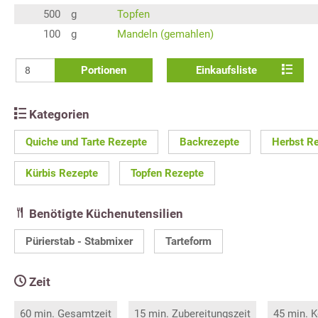
500
g
Topfen
100
g
Mandeln (gemahlen)
Portionen
Einkaufsliste
Kategorien
Quiche und Tarte Rezepte
Backrezepte
Herbst R
Kürbis Rezepte
Topfen Rezepte
Benötigte Küchenutensilien
Pürierstab - Stabmixer
Tarteform
Zeit
60 min. Gesamtzeit
15 min. Zubereitungszeit
45 min. K