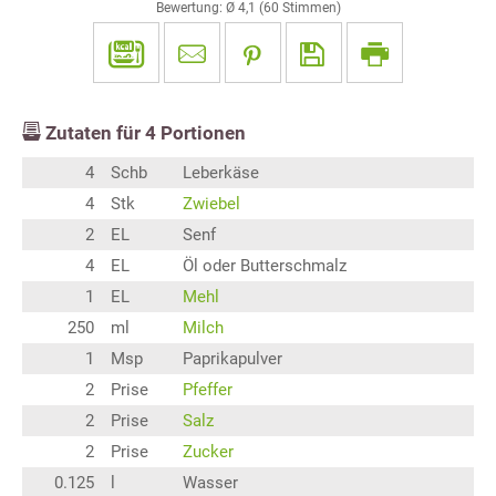
Bewertung: Ø
4,1
(
60
Stimmen)
Zutaten für
4
Portionen
4
Schb
Leberkäse
4
Stk
Zwiebel
2
EL
Senf
4
EL
Öl oder Butterschmalz
1
EL
Mehl
250
ml
Milch
1
Msp
Paprikapulver
2
Prise
Pfeffer
2
Prise
Salz
2
Prise
Zucker
0.125
l
Wasser