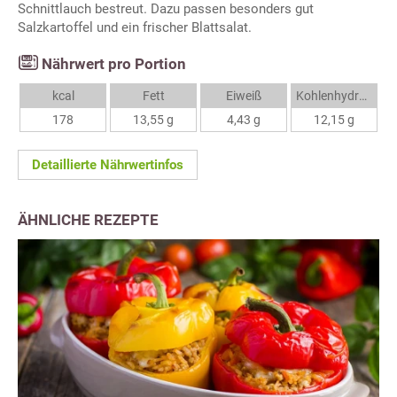
Schnittlauch bestreut. Dazu passen besonders gut
Salzkartoffel und ein frischer Blattsalat.
Nährwert pro Portion
kcal
Fett
Eiweiß
Kohlenhydrate
178
13,55 g
4,43 g
12,15 g
Detaillierte Nährwertinfos
ÄHNLICHE REZEPTE