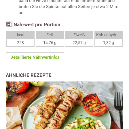
dann die Hitze hinunter auf eine mittlere Stufe und
braten Sie die Spieße auf allen Seiten je etwa 2 Min.
an.
Nährwert pro Portion
kcal
Fett
Eiweiß
Kohlenhydrate
228
14,76 g
22,57 g
1,32 g
Detaillierte Nährwertinfos
ÄHNLICHE REZEPTE