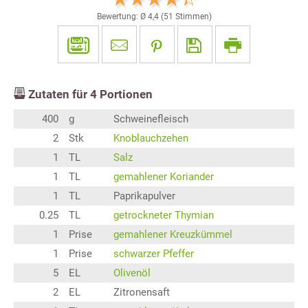
Bewertung: Ø
4,4
(
51
Stimmen)
Zutaten für
4
Portionen
400
g
Schweinefleisch
2
Stk
Knoblauchzehen
1
TL
Salz
1
TL
gemahlener Koriander
1
TL
Paprikapulver
0.25
TL
getrockneter Thymian
1
Prise
gemahlener Kreuzkümmel
1
Prise
schwarzer Pfeffer
5
EL
Olivenöl
2
EL
Zitronensaft