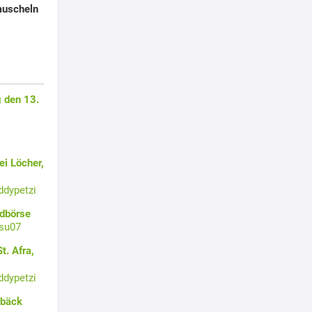
muscheln
 den 13.
i Löcher,
ddypetzi
ldbörse
su07
t. Afra,
ddypetzi
ebäck