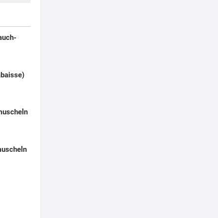
auch-
abaisse)
muscheln
muscheln