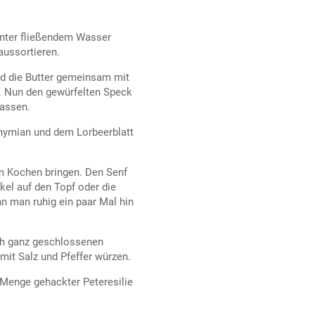
unter fließendem Wasser
aussortieren.
nd die Butter gemeinsam mit
t. Nun den gewürfelten Speck
lassen.
hymian und dem Lorbeerblatt
.
m Kochen bringen. Den Senf
kel auf den Topf oder die
 man ruhig ein paar Mal hin
och ganz geschlossenen
it Salz und Pfeffer würzen.
e Menge gehackter Peteresilie