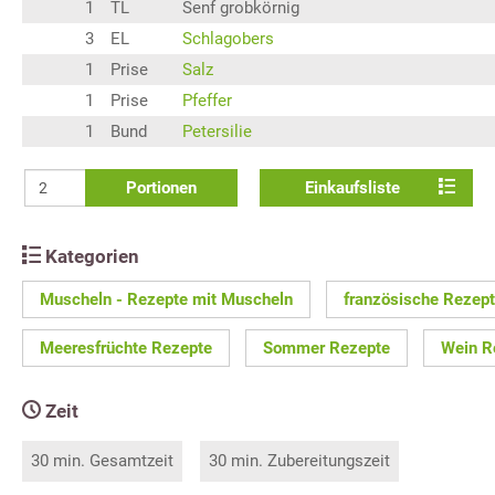
1
TL
Senf grobkörnig
3
EL
Schlagobers
1
Prise
Salz
1
Prise
Pfeffer
1
Bund
Petersilie
Portionen
Einkaufsliste
Kategorien
Muscheln - Rezepte mit Muscheln
französische Rezep
Meeresfrüchte Rezepte
Sommer Rezepte
Wein R
Zeit
30 min. Gesamtzeit
30 min. Zubereitungszeit