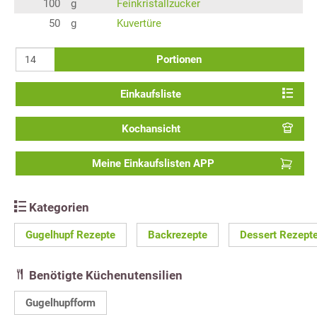
100
g
Feinkristallzucker
50
g
Kuvertüre
Portionen
Einkaufsliste
Kochansicht
Meine Einkaufslisten APP
Kategorien
Gugelhupf Rezepte
Backrezepte
Dessert Rezept
Benötigte Küchenutensilien
Gugelhupfform