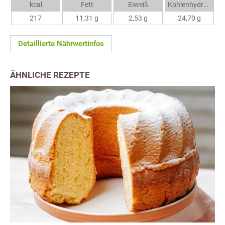
kcal
Fett
Eiweiß
Kohlenhydrate
217
11,31 g
2,53 g
24,70 g
Detaillierte Nährwertinfos
ÄHNLICHE REZEPTE