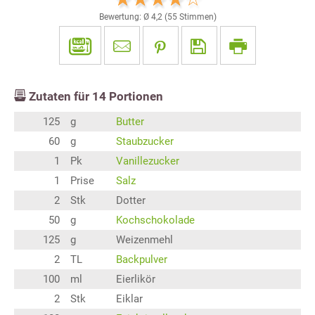
Bewertung: Ø
4,2
(
55
Stimmen)
Zutaten für
14
Portionen
125
g
Butter
60
g
Staubzucker
1
Pk
Vanillezucker
1
Prise
Salz
2
Stk
Dotter
50
g
Kochschokolade
125
g
Weizenmehl
2
TL
Backpulver
100
ml
Eierlikör
2
Stk
Eiklar