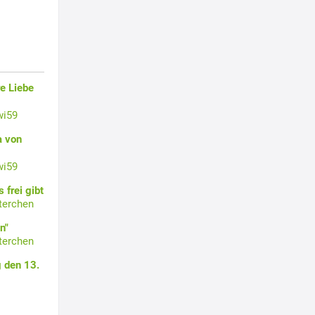
e Liebe
wi59
a von
wi59
 frei gibt
terchen
n"
terchen
 den 13.