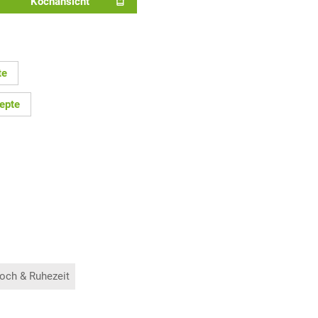
Kochansicht
te
epte
och & Ruhezeit