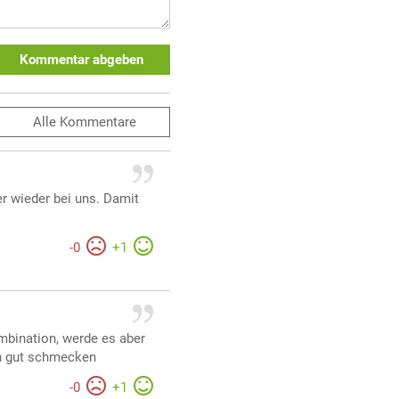
Kommentar abgeben
Alle
Kommentare
r wieder bei uns. Damit
-
0
+
1
mbination, werde es aber
ch gut schmecken
-
0
+
1