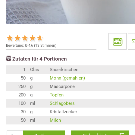
Bewertung: Ø
4,6
(
13
Stimmen)
Zutaten für
4
Portionen
1
Glas
Sauerkirschen
50
g
Mohn (gemahlen)
250
g
Mascarpone
200
g
Topfen
100
ml
Schlagobers
30
g
Kristallzucker
50
ml
Milch