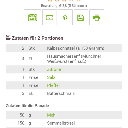
Bewertung: Ø
2,8
(
5
Stimmen)
Zutaten für
2
Portionen
2
Stk
Kalbsschnitzel (á 150 Gramm)
Hausmachersenf (Münchner
4
EL
Weißwurstsenf, süß)
1
Stk
Zitrone
1
Prise
Salz
1
Prise
Pfeffer
3
EL
Butterschmalz
Zutaten für die Panade
50
g
Mehl
150
g
Semmelbrösel