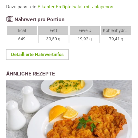
Dazu passt ein
Pikanter Erdäpfelsalat mit Jalapenos
.
Nährwert pro Portion
kcal
Fett
Eiweiß
Kohlenhydrate
649
30,50 g
19,92 g
79,41 g
Detaillierte Nährwertinfos
ÄHNLICHE REZEPTE