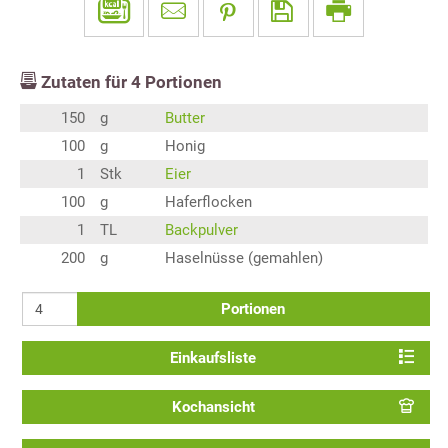
Zutaten für
4
Portionen
150
g
Butter
100
g
Honig
1
Stk
Eier
100
g
Haferflocken
1
TL
Backpulver
200
g
Haselnüsse (gemahlen)
Portionen
Einkaufsliste
Kochansicht