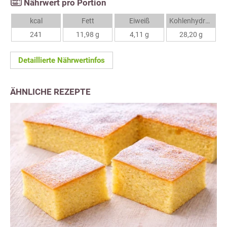
Nährwert pro Portion
kcal
Fett
Eiweiß
Kohlenhydrate
241
11,98 g
4,11 g
28,20 g
Detaillierte Nährwertinfos
ÄHNLICHE REZEPTE