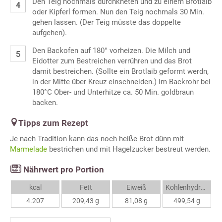
Den Teig nochmals durchkneten und zu einem Brotlaib
oder Kipferl formen. Nun den Teig nochmals 30 Min.
gehen lassen. (Der Teig müsste das doppelte
aufgehen).
Den Backofen auf 180° vorheizen. Die Milch und
Eidotter zum Bestreichen verrühren und das Brot
damit bestreichen. (Sollte ein Brotlaib geformt werdn,
in der Mitte über Kreuz einschneiden.) Im Backrohr bei
180°C Ober- und Unterhitze ca. 50 Min. goldbraun
backen.
Tipps zum Rezept
Je nach Tradition kann das noch heiße Brot dünn mit
Marmelade
bestrichen und mit Hagelzucker bestreut werden.
Nährwert pro Portion
kcal
Fett
Eiweiß
Kohlenhydrate
4.207
209,43 g
81,08 g
499,54 g