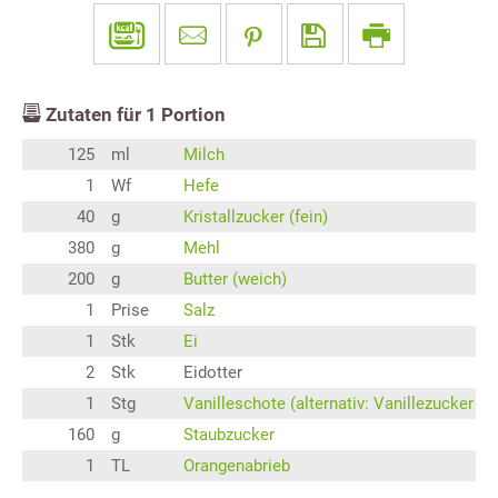
Zutaten für
1
Portion
125
ml
Milch
1
Wf
Hefe
40
g
Kristallzucker (fein)
380
g
Mehl
200
g
Butter (weich)
1
Prise
Salz
1
Stk
Ei
2
Stk
Eidotter
1
Stg
Vanilleschote (alternativ: Vanillezucker
160
g
Staubzucker
1
TL
Orangenabrieb