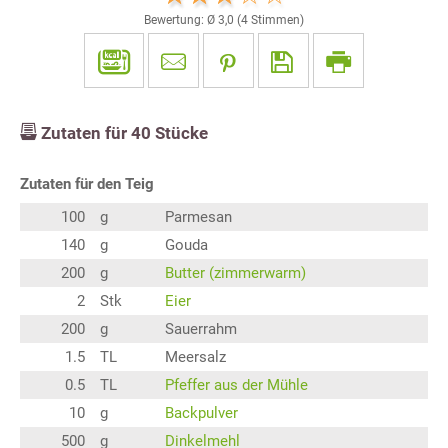
Bewertung: Ø
3,0
(
4
Stimmen)
Zutaten für
40
Stücke
Zutaten für den Teig
100
g
Parmesan
140
g
Gouda
200
g
Butter (zimmerwarm)
2
Stk
Eier
200
g
Sauerrahm
1.5
TL
Meersalz
0.5
TL
Pfeffer aus der Mühle
10
g
Backpulver
500
g
Dinkelmehl