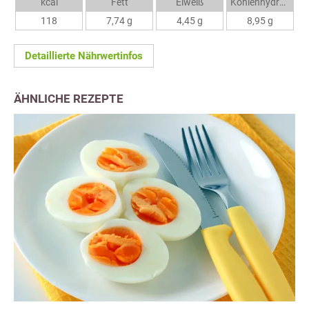
kcal
Fett
Eiweiß
Kohlenhydrate
118
7,74 g
4,45 g
8,95 g
Detaillierte Nährwertinfos
ÄHNLICHE REZEPTE