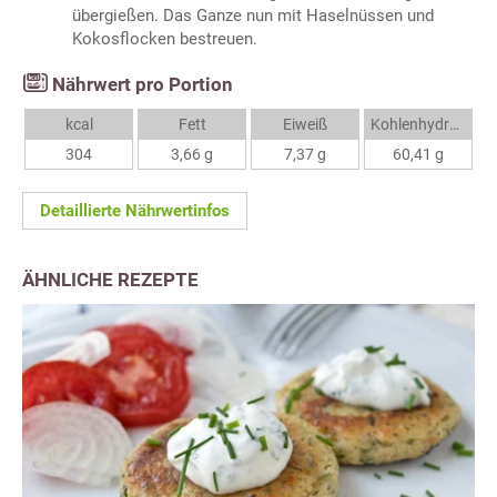
übergießen. Das Ganze nun mit Haselnüssen und
Kokosflocken bestreuen.
Nährwert pro Portion
kcal
Fett
Eiweiß
Kohlenhydrate
304
3,66 g
7,37 g
60,41 g
Detaillierte Nährwertinfos
ÄHNLICHE REZEPTE