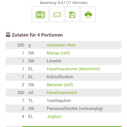
Bewertung: Ø
4,1
(
17
Stimmen)
Zutaten für
4
Portionen
200
g
schwarzer Reis
1
Stk
Mango (reif)
1
Stk
Limette
1
EL
Haselnusskerne (blanchiert)
1
EL
Kokosflocken
2
Stk
Bananen (reif)
200
ml
Haselnussmilch
1
TL
Vanillepulver
2
Stk
Passionsfrüchte (schrumplig)
4
EL
Joghurt