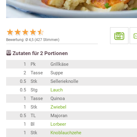
Bewertung: Ø
4,5
(
427
Stimmen)
Zutaten für
2
Portionen
1
Pk
Grillkäse
2
Tasse
Suppe
0.5
Stk
Sellerieknolle
0.5
Stg
Lauch
1
Tasse
Quinoa
1
Stk
Zwiebel
0.5
TL
Majoran
1
Bl
Lorbeer
1
Stk
Knoblauchzehe