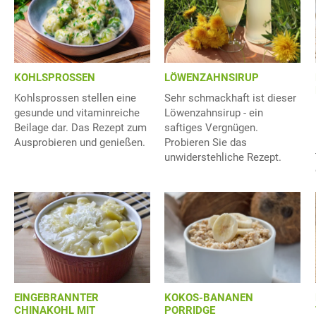
KOHLSPROSSEN
LÖWENZAHNSIRUP
Kohlsprossen stellen eine
Sehr schmackhaft ist dieser
gesunde und vitaminreiche
Löwenzahnsirup - ein
Beilage dar. Das Rezept zum
saftiges Vergnügen.
Ausprobieren und genießen.
Probieren Sie das
unwiderstehliche Rezept.
KOKOS-BANANEN
EINGEBRANNTER
PORRIDGE
CHINAKOHL MIT