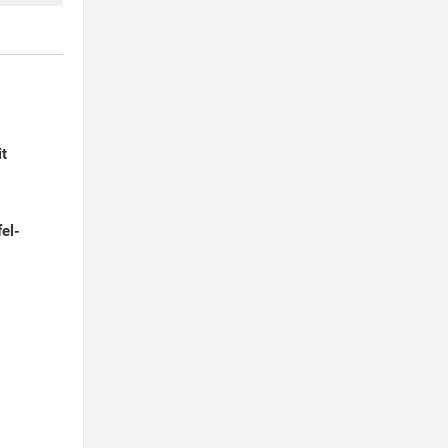
it
el-