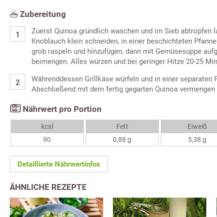
Zubereitung
Zuerst Quinoa gründlich waschen und im Sieb abtropfen l
Knoblauch klein schneiden, in einer beschichteten Pfanne
grob raspeln und hinzufügen, dann mit Gemüsesuppe auf
beimengen. Alles würzen und bei geringer Hitze 20-25 Mi
Währenddessen Grillkäse würfeln und in einer separaten 
Abschließend mit dem fertig gegarten Quinoa vermengen 
Nährwert pro Portion
kcal
Fett
Eiweiß
90
0,88 g
5,38 g
Detaillierte Nährwertinfos
ÄHNLICHE REZEPTE