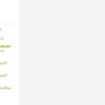
n
ra1
stkorb?
ra1
su07
su07
lie-Blue