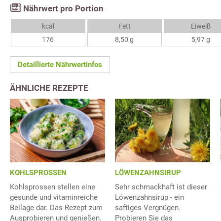
Nährwert pro Portion
kcal
Fett
Eiweiß
176
8,50 g
5,97 g
Detaillierte Nährwertinfos
ÄHNLICHE REZEPTE
KOHLSPROSSEN
LÖWENZAHNSIRUP
Kohlsprossen stellen eine
Sehr schmackhaft ist dieser
gesunde und vitaminreiche
Löwenzahnsirup - ein
Beilage dar. Das Rezept zum
saftiges Vergnügen.
Ausprobieren und genießen.
Probieren Sie das