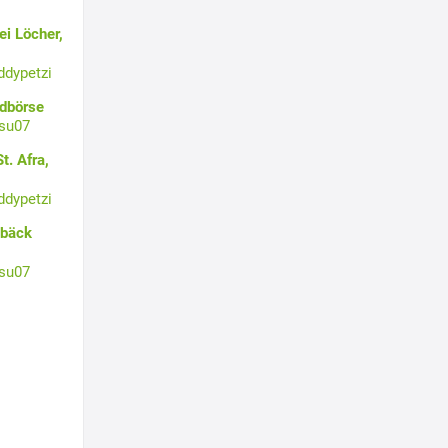
i Löcher,
ddypetzi
ldbörse
su07
t. Afra,
ddypetzi
ebäck
su07