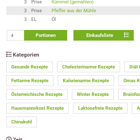
3
Prise
Kümmel (gemahlen)
3
Prise
Pfeffer aus der Mühle
3
EL
Öl
Portionen
Einkaufsliste
Kategorien
Gesunde Rezepte
Cholesterinarme Rezepte
Diät
Fettarme Rezepte
Kalorienarme Rezepte
Omas K
Österreichische Rezepte
Winter Rezepte
Brainfo
Hausmannskost Rezepte
Laktosefreie Rezepte
A
Chinakohl
Zeit