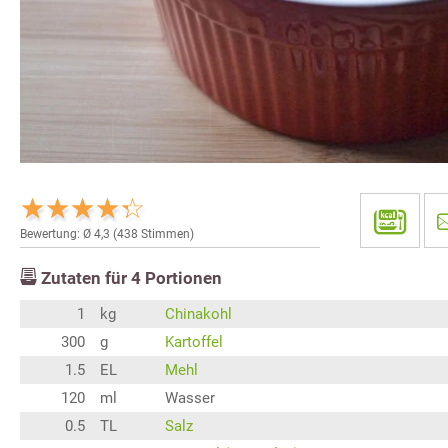
Bewertung: Ø
4,3
(
438
Stimmen)
Zutaten für
4
Portionen
1
kg
Chinakohl
300
g
Kartoffel
1.5
EL
Mehl
120
ml
Wasser
0.5
TL
Salz