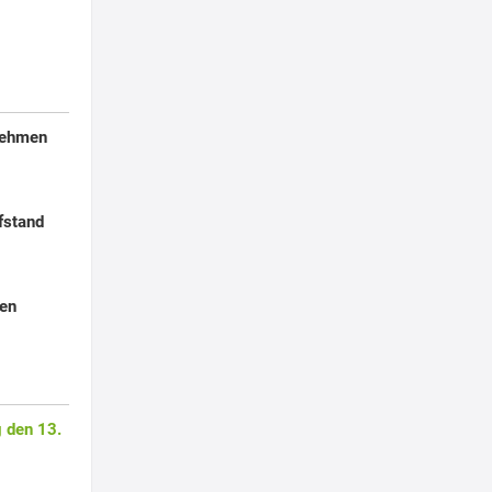
nehmen
fstand
ien
 den 13.