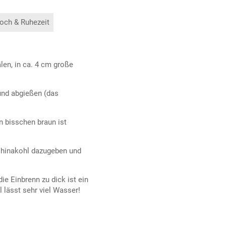
och & Ruhezeit
len, in ca. 4 cm große
und abgießen (das
n bisschen braun ist
Chinakohl dazugeben und
ie Einbrenn zu dick ist ein
 lässt sehr viel Wasser!