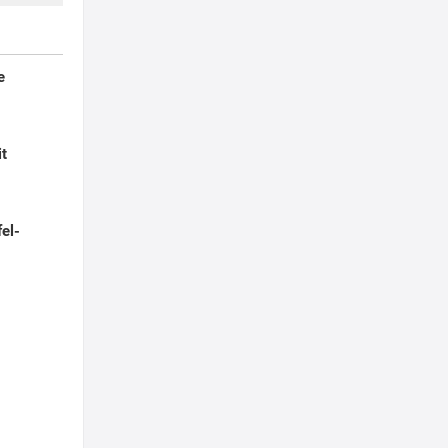
e
it
el-