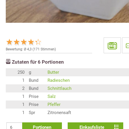
Bewertung: Ø
4,3
(
171
Stimmen)
Zutaten für
6
Portionen
250
g
Butter
1
Bund
Radieschen
2
Bund
Schnittlauch
1
Prise
Salz
1
Prise
Pfeffer
1
Spr
Zitronensaft
Portionen
Einkaufsliste