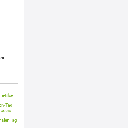
en
lie-Blue
oon-Tag
radeis
naler Tag