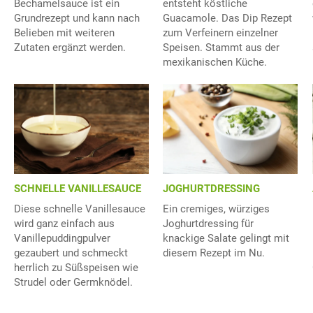
Bechamelsauce ist ein
entsteht köstliche
Grundrezept und kann nach
Guacamole. Das Dip Rezept
Belieben mit weiteren
zum Verfeinern einzelner
Zutaten ergänzt werden.
Speisen. Stammt aus der
mexikanischen Küche.
SCHNELLE VANILLESAUCE
JOGHURTDRESSING
Diese schnelle Vanillesauce
Ein cremiges, würziges
wird ganz einfach aus
Joghurtdressing für
Vanillepuddingpulver
knackige Salate gelingt mit
gezaubert und schmeckt
diesem Rezept im Nu.
herrlich zu Süßspeisen wie
Strudel oder Germknödel.