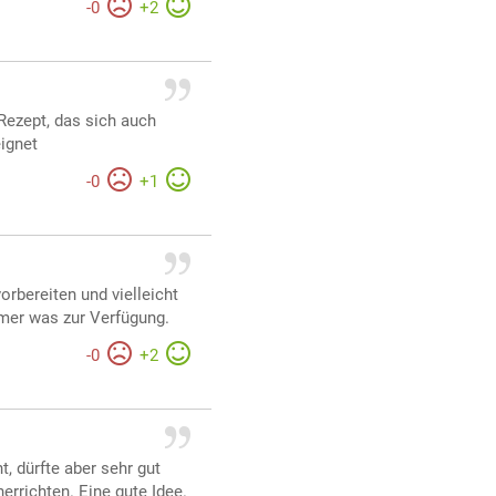
-
0
+
2
 Rezept, das sich auch
ignet
-
0
+
1
rbereiten und vielleicht
mmer was zur Verfügung.
-
0
+
2
, dürfte aber sehr gut
errichten. Eine gute Idee.