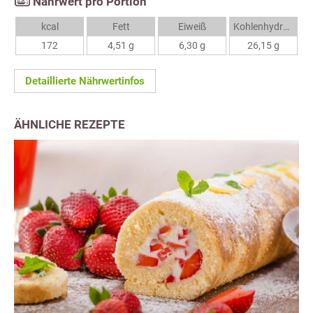
Nährwert pro Portion
kcal
Fett
Eiweiß
Kohlenhydrate
172
4,51 g
6,30 g
26,15 g
Detaillierte Nährwertinfos
ÄHNLICHE REZEPTE