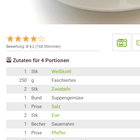
Bewertung: Ø
4,2
(
168
Stimmen)
Zutaten für
4
Portionen
1
Stk
Weißkohl
250
g
Faschiertes
2
Stk
Zwiebeln
1
Bund
Suppengemüse
1
Prise
Salz
2
Stk
Eier
1
Becher
Sauerrahm
1
Prise
Pfeffer