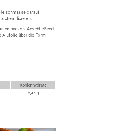
 Fleischmasse darauf
tochern fixieren.
inuten backen. Anschließend
 Alufolie über die Form
Kohlenhydrate
6,46 g