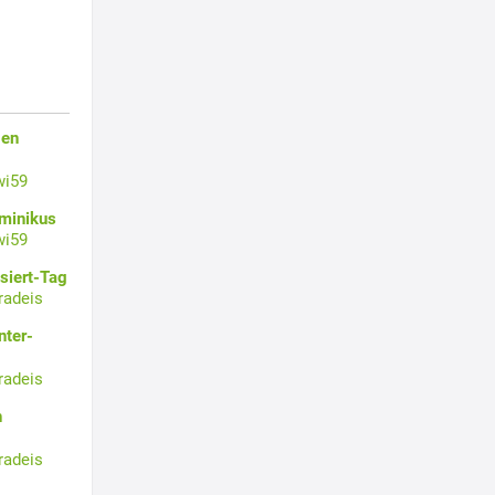
gen
wi59
ominikus
wi59
siert-Tag
radeis
nter-
radeis
n
radeis