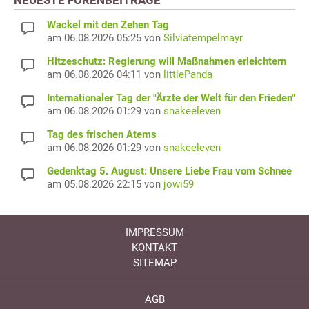
Wackel mit den Zehen Tag
am 06.08.2026 05:25 von
Silviatempelmayr
Hitzeschutz: Regierung will Maßnahmen erleichtern
am 06.08.2026 04:11 von
littlePanda
Internationaler Tag der "Ärzte der Welt für den Frieden"
am 06.08.2026 01:29 von
snakeeleven
Tag des frischen Atems
am 06.08.2026 01:29 von
snakeeleven
Gedenktag 5. August: Unsere Liebe Frau vom Schnee
am 05.08.2026 22:15 von
jowi59
IMPRESSUM
KONTAKT
SITEMAP
AGB