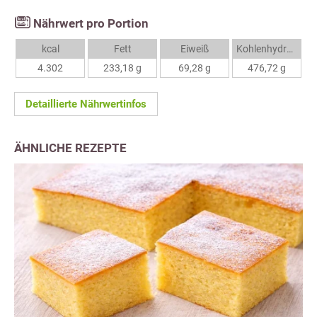
Nährwert pro Portion
kcal
Fett
Eiweiß
Kohlenhydrate
4.302
233,18 g
69,28 g
476,72 g
Detaillierte Nährwertinfos
ÄHNLICHE REZEPTE