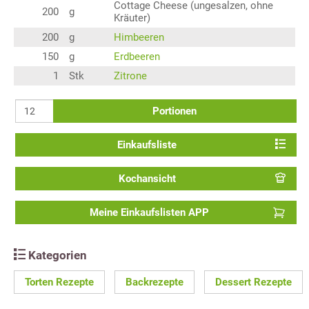
Cottage Cheese (ungesalzen, ohne
200
g
Kräuter)
200
g
Himbeeren
150
g
Erdbeeren
1
Stk
Zitrone
Portionen
Einkaufsliste
Kochansicht
Meine Einkaufslisten APP
Kategorien
Torten Rezepte
Backrezepte
Dessert Rezepte