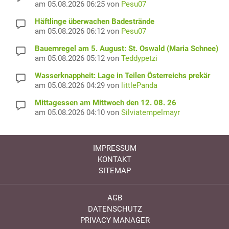
am 05.08.2026 06:25 von
Pesu07
Häftlinge überwachen Badestrände
am 05.08.2026 06:12 von
Pesu07
Bauernregel am 5. August: St. Oswald (Maria Schnee)
am 05.08.2026 05:12 von
Teddypetzi
Wasserknappheit: Lage in Teilen Österreichs prekär
am 05.08.2026 04:29 von
littlePanda
Mittagessen am Mittwoch den 12. 08. 26
am 05.08.2026 04:10 von
Silviatempelmayr
IMPRESSUM
KONTAKT
SITEMAP
AGB
DATENSCHUTZ
PRIVACY MANAGER