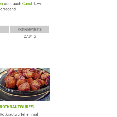
en
oder auch
Gansl
- bzw.
vorragend.
Kohlenhydrate
27,81 g
ROTKRAUTWÜRFEL
Rotkrautwürfel einmal