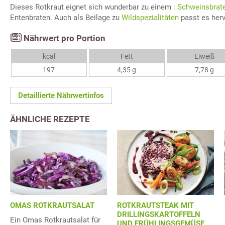
Dieses Rotkraut eignet sich wunderbar zu einem :
Schweinsbrat
Entenbraten. Auch als Beilage zu
Wildspezialitäten
passt es her
Nährwert pro Portion
kcal
Fett
Eiweiß
197
4,35 g
7,78 g
Detaillierte Nährwertinfos
ÄHNLICHE REZEPTE
OMAS ROTKRAUTSALAT
ROTKRAUTSTEAK MIT
DRILLINGSKARTOFFELN
Ein Omas Rotkrautsalat für
UND FRÜHLINGSGEMÜSE