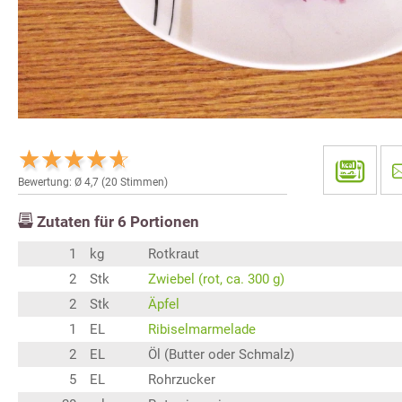
Bewertung: Ø
4,7
(
20
Stimmen)
Zutaten für
6
Portionen
1
kg
Rotkraut
2
Stk
Zwiebel (rot, ca. 300 g)
2
Stk
Äpfel
1
EL
Ribiselmarmelade
2
EL
Öl (Butter oder Schmalz)
5
EL
Rohrzucker