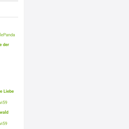
tlePanda
e der
e Liebe
wi59
swald
wi59