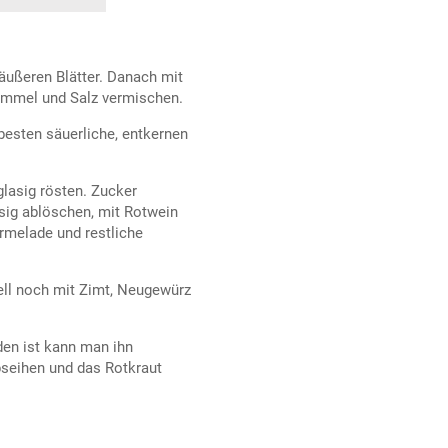
äußeren Blätter. Danach mit
Kümmel und Salz vermischen.
besten säuerliche, entkernen
glasig rösten. Zucker
ssig ablöschen, mit Rotwein
rmelade und restliche
uell noch mit Zimt, Neugewürz
den ist kann man ihn
seihen und das Rotkraut