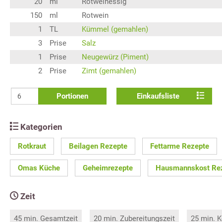
20
ml
Rotweinessig
150
ml
Rotwein
1
TL
Kümmel (gemahlen)
3
Prise
Salz
1
Prise
Neugewürz (Piment)
2
Prise
Zimt (gemahlen)
Portionen
Einkaufsliste
Kategorien
Rotkraut
Beilagen Rezepte
Fettarme Rezepte
Omas Küche
Geheimrezepte
Hausmannskost Re
Zeit
45 min. Gesamtzeit
20 min. Zubereitungszeit
25 min. K